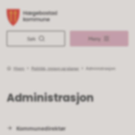
Hægebostad kommune
Søk
Meny
Hjem
Politikk, innsyn og planer
Administrasjon
Du er her:
Administrasjon
Kommunedirektør