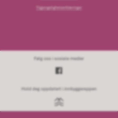
Tilgjengelighetserklæringer
Følg oss i sosiale medier
Hold deg oppdatert i innbyggerappen