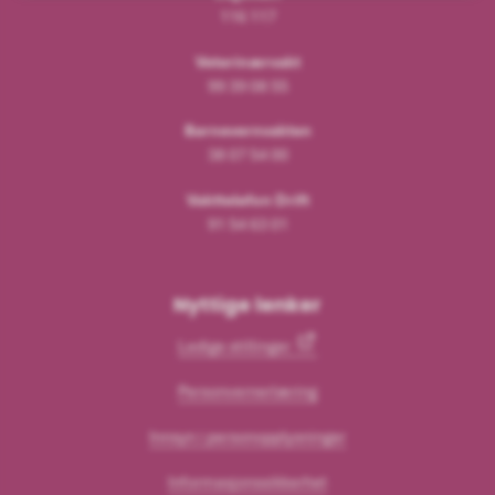
116 117
Veterinærvakt
99 39 08 55
Barnevernvakten
38 07 54 00
Vakttelefon Drift
91 54 63 01
Nyttige lenker
Ledige stillinger
Personvernerlæring
Innsyn i personopplysninger
Informasjonssikkerhet