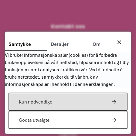
Kontakt oss
Sentralbordet
38 34 91 00
Samtykke
Detaljer
Om
Vi bruker informasjonskapsler (cookies) for å forbedre
E-post
brukeropplevelsen på vårt nettsted, tilpasse innhold og tilby
post@haegebostad.kommune.no
funksjoner samt analysere trafikken vår. Ved å fortsette å
Adresse
bruke nettstedet, samtykker du til vår bruk av
Laukrokveien 4, 4595 Tingvatn
informasjonskapsler i henhold til denne erklæringen.
Organisasjonsnummer
964963916
Kun nødvendige
Godta utvalgte
Vakttelefoner
Legevakt