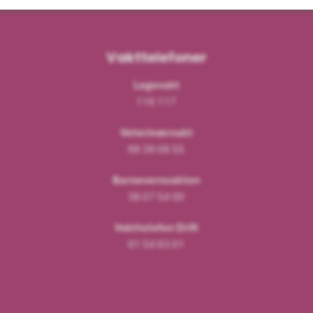
Vakttelefoner
Legevakt
116 117
Veterinærvakt
99 39 08 55
Barnevernvakten
38 07 54 00
Vakttelefon Drift
91 54 63 01