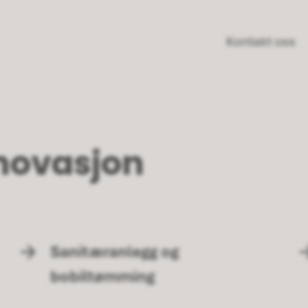
Kontakt oss
enovasjon
Sanitæranlegg og
bobiltømming