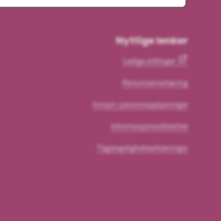
Nyttige lenker
Ledige stillinger
Personvernerlæring
Innsyn i personopplysninger
Informasjonssikkerhet
Tilgjengelighetserklæringer