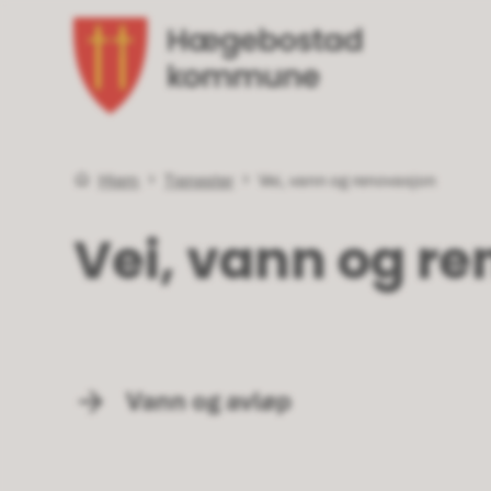
Hægebostad kommune
Du er her:
Hjem
Tjenester
Vei, vann og renovasjon
Vei, vann og r
Vann og avløp