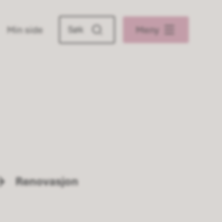
Min side
Meny
Renovasjon