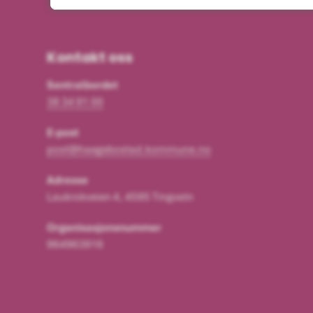
Kontakt oss
Sentralbordet
38 34 91 00
E-post
post@haegebostad.kommune.no
Adresse
Laukrokveien 4, 4595 Tingvatn
Organisasjonsnummer
964963916