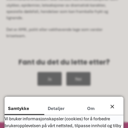
ulykker, epidemier, leteaksjoner av dramatisk karakter,
spesielle dødsfall, hendelser som kan framkalle frykt og
lignende.
Det er AMK, politi eller vakthavende lege som varsler
kriseteam.
Fant du det du lette etter?
Ja
Nei
Samtykke
Detaljer
Om
Vi bruker informasjonskapsler (cookies) for å forbedre
brukeropplevelsen på vårt nettsted, tilpasse innhold og tilby