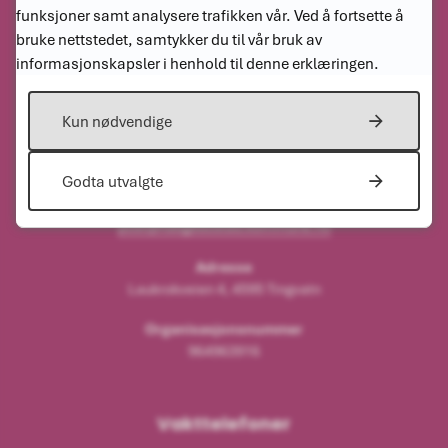
funksjoner samt analysere trafikken vår. Ved å fortsette å
bruke nettstedet, samtykker du til vår bruk av
informasjonskapsler i henhold til denne erklæringen.
Kontakt oss
Kun nødvendige
Sentralbordet
38 34 91 00
Godta utvalgte
E-post
post@haegebostad.kommune.no
Adresse
Laukrokveien 4, 4595 Tingvatn
Organisasjonsnummer
964963916
Vakttelefoner