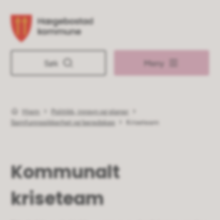
Hægebostad kommune
Søk
Meny
Hjem
Politikk, innsyn og planer
Du er her:
Samfunnssikkerhet og beredskap
Kriseteam
Kommunalt
kriseteam