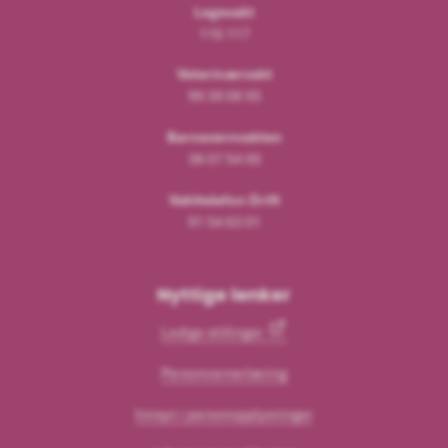
Legevakt
116 117
Veterinærvakt
99 39 08 55
Barnevernvakten
38 07 54 00
Vakttelefon Drift
91 54 63 01
Nyttige lenker
Ledige stillinger
Personvernerlæring
Innsyn i personopplysninger