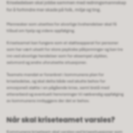
Kriseledelsen skal jobbe sammen med redningsmannskap
for å forhindre mer skade på folk, miljø og ting.
Mennesker som utsettes for alvorlige livshendelser skal få
tilbud om hjelp og videre oppfølging.
Kriseteamet kan fungere som et støtteapparat for personer
som har vært utsatt for store psykiske påkjenninger og kan tre
inn ved alvorlige hendelser som for eksempel ulykker,
selvmord og andre uforutsette situasjoner.
Teamets mandat er forankret i kommunens plan for
kriseledelse, og skal delta både ved akutte behov for
emosjonell støtte i en pågående krise, samt bistå med
etterarbeid og eventuelt henvisninger til nødvendig oppfølging
av kommunens innbyggere der det er behov.
Når skal kriseteamet varsles?
Kommunens kriseteam skal varsles ved krisesituasjoner som