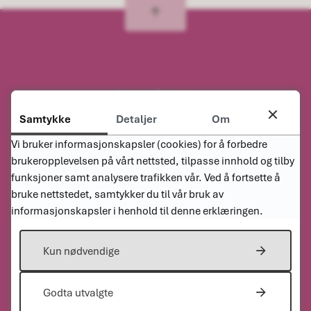
Kontakt oss
Samtykke
Detaljer
Om
Sentralbordet
38 34 91 00
Vi bruker informasjonskapsler (cookies) for å forbedre
brukeropplevelsen på vårt nettsted, tilpasse innhold og tilby
E-post
funksjoner samt analysere trafikken vår. Ved å fortsette å
post@haegebostad.kommune.no
bruke nettstedet, samtykker du til vår bruk av
Adresse
informasjonskapsler i henhold til denne erklæringen.
Laukrokveien 4, 4595 Tingvatn
Kun nødvendige
Organisasjonsnummer
964963916
Godta utvalgte