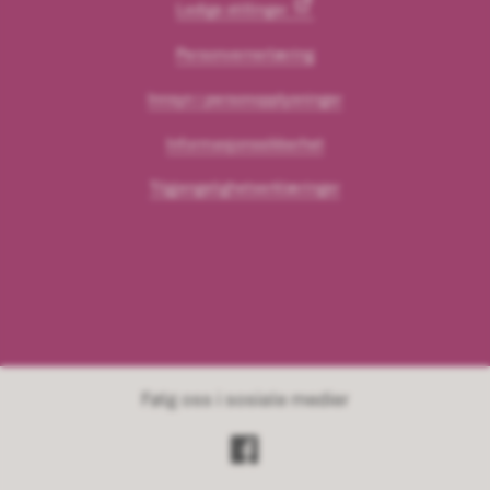
Ledige stillinger
Personvernerlæring
Innsyn i personopplysninger
Informasjonssikkerhet
Tilgjengelighetserklæringer
Følg oss i sosiale medier