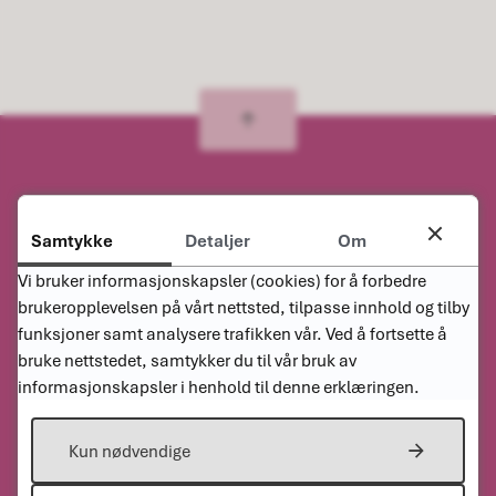
Samtykke
Detaljer
Om
Kontakt oss
Vi bruker informasjonskapsler (cookies) for å forbedre
Sentralbordet
brukeropplevelsen på vårt nettsted, tilpasse innhold og tilby
38 34 91 00
funksjoner samt analysere trafikken vår. Ved å fortsette å
bruke nettstedet, samtykker du til vår bruk av
E-post
informasjonskapsler i henhold til denne erklæringen.
post@haegebostad.kommune.no
Adresse
Kun nødvendige
Laukrokveien 4, 4595 Tingvatn