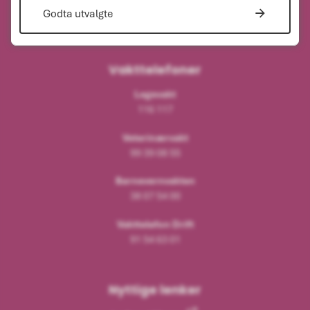
Organisasjonsnummer
Godta utvalgte
964963916
Vakttelefoner
Legevakt
116 117
Veterinærvakt
99 39 08 55
Barnevernvakten
38 07 54 00
Vakttelefon Drift
91 54 63 01
Nyttige lenker