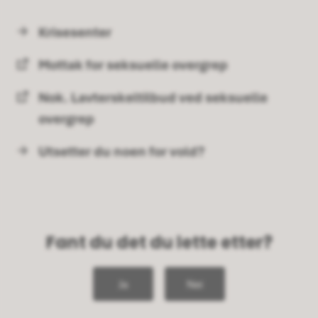
Krisesenter
Mottak for seksuelle overgrep
Nok. Lavterskeltilbud ved seksuelle
overgrep
Utsetter du noen for vold?
Fant du det du lette etter?
Ja
Nei