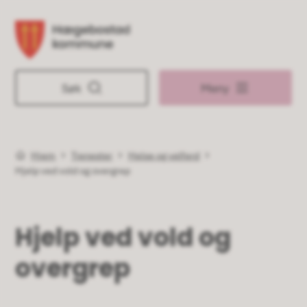
Hægebostad kommune
Søk
Meny
Hjem
Tjenester
Helse og velferd
Du er her:
Hjelp ved vold og overgrep
Hjelp ved vold og
overgrep