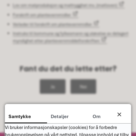
Lov om matproduksjon og mattrygghet mv. (matloven)
Forskrift om plantevernmidler
Veileder til forskrift om plantevernmidler
Instruks til kommune og fylkesmann og utøvelse av delegert
myndighet etter plantevernmiddelforskriften
Fant du det du lette etter?
Ja
Nei
Samtykke
Detaljer
Om
Vi bruker informasjonskapsler (cookies) for å forbedre
brukeropplevelsen på vårt nettsted, tilpasse innhold og tilby