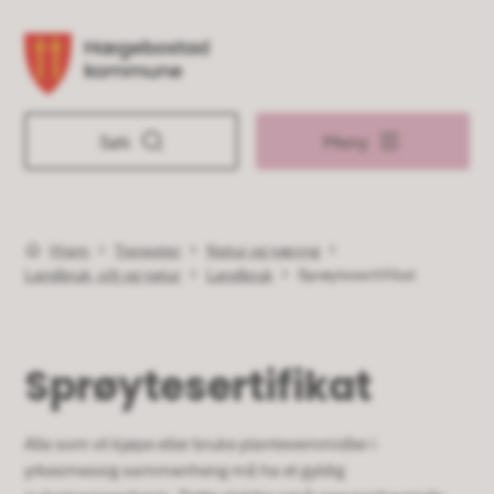
Hægebostad kommune
Søk
Meny
Hjem
Tjenester
Natur og næring
Du er her:
Landbruk, vilt og natur
Landbruk
Sprøytesertifikat
Sprøytesertifikat
Alle som vil kjøpe eller bruke plantevernmidler i
yrkesmessig sammenheng må ha et gyldig