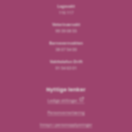
Legevakt
116 117
Veterinærvakt
99 39 08 55
Barnevernvakten
38 07 54 00
Vakttelefon Drift
91 54 63 01
Nyttige lenker
Ledige stillinger
Personvernerlæring
Innsyn i personopplysninger