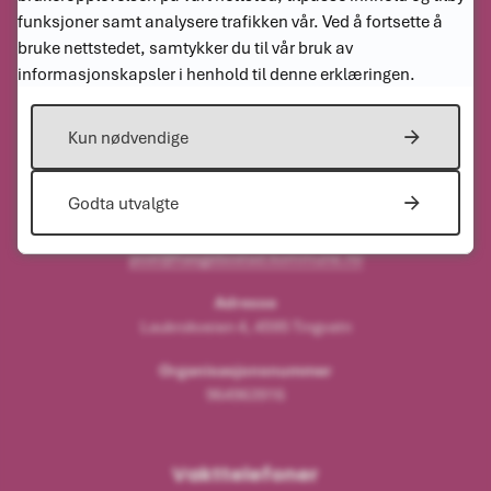
funksjoner samt analysere trafikken vår. Ved å fortsette å
bruke nettstedet, samtykker du til vår bruk av
informasjonskapsler i henhold til denne erklæringen.
Kontakt oss
Kun nødvendige
Sentralbordet
38 34 91 00
Godta utvalgte
E-post
post@haegebostad.kommune.no
Adresse
Laukrokveien 4, 4595 Tingvatn
Organisasjonsnummer
964963916
Vakttelefoner