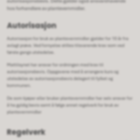
autorisasjonsbevis. Dette gjelder også ansvarshavende
hos forhandlere av plantevernmidler.
Autorisasjon
Autorisasjon for bruk av plantevernmidler gjelder for 10 år fra
avlagt prøve. Ved fornyelse stilles tilsvarende krav som ved
første gangs utstedelse.
Mattilsynet har ansvar for ordningen med krav til
autorisasjonsbevis. Oppgavene med å arrangere kurs og
utstedelse av autorisasjonsbevis delegert til fylket og
kommunen.
De som kjøper eller bruker plantevernmidler har selv ansvar for
å ha gyldig bevis samt å følge annet regelverk for bruk av
plantevernmidler
Regelverk