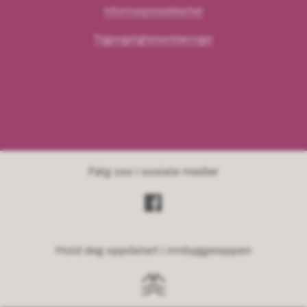
Informasjonssikkerhet
Tilgjengelighetserklæringer
Følg oss i sosiale medier
Hold deg oppdatert i innbyggerappen