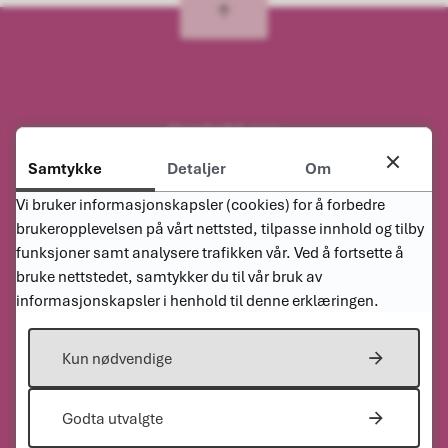
Kontakt oss
Samtykke
Detaljer
Om
Sentralbordet
38 34 91 00
Vi bruker informasjonskapsler (cookies) for å forbedre
brukeropplevelsen på vårt nettsted, tilpasse innhold og tilby
E-post
funksjoner samt analysere trafikken vår. Ved å fortsette å
post@haegebostad.kommune.no
bruke nettstedet, samtykker du til vår bruk av
Adresse
informasjonskapsler i henhold til denne erklæringen.
Laukrokveien 4, 4595 Tingvatn
Organisasjonsnummer
Kun nødvendige
964963916
Godta utvalgte