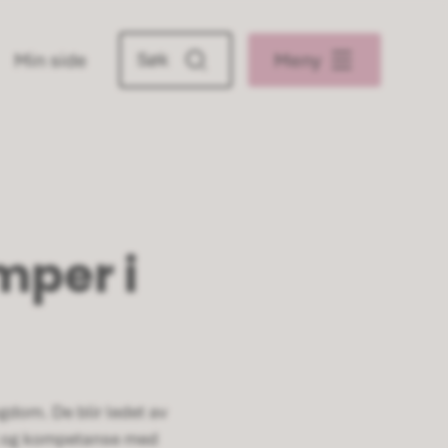
Min side
Meny
mper i
gdom. De blir ledet av
ing og kompetanse med