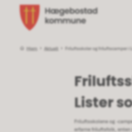
Hægebostad kommune
Du er her:
Hjem
Aktuelt
Friluftsskoler og friluftscamper 
Frilufts
Lister 
Friluftsskolene og -campe
erfarne friluftsfolk, en