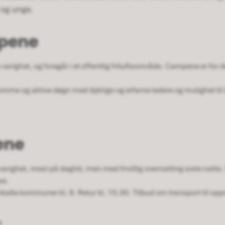
n og unge.
mpene
arighet, og foregår i et offentlig friluftsområde. Campene er for de 
me og aktive døgn med dyktige og erfarne ledere og mulighet til
ene
varighet, mest på dagtid, men med frivillig overnatting siste natta.
se.
kelte kommuner kl. 9. Retur kl. 15.00. Tilbud om transport til op