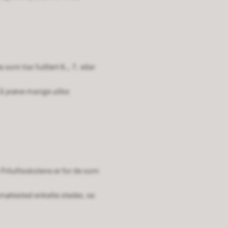
som har fullført 6., 7. eller
 å prøve mange ulike
 Friluftsskolene er for de som
pmøtested enkelte steder, se