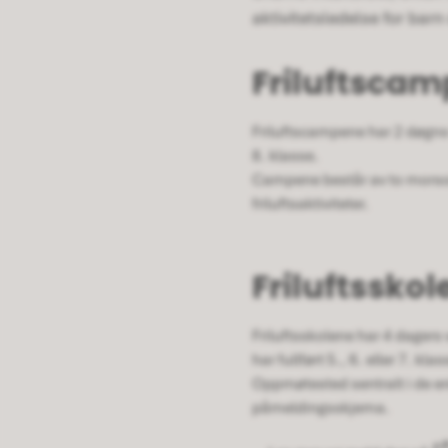
aktivitetsledelse for bar
Friluftsca
Friluftscampene har 2 døgns v
8. klasse.
Campene består av to morsom
friluftsaktiviteter.
Friluftsskol
Friluftsskolene har 4 dagers 
har fullført 5., 6. eller 7. klas
Oppmøtested sentralt i de en
påmeldingsskjema.