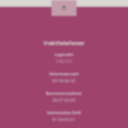
Vakttelefoner
Legevakt
116 117
Veterinærvakt
99 39 08 55
Barnevernvakten
38 07 54 00
Vakttelefon Drift
91 54 63 01