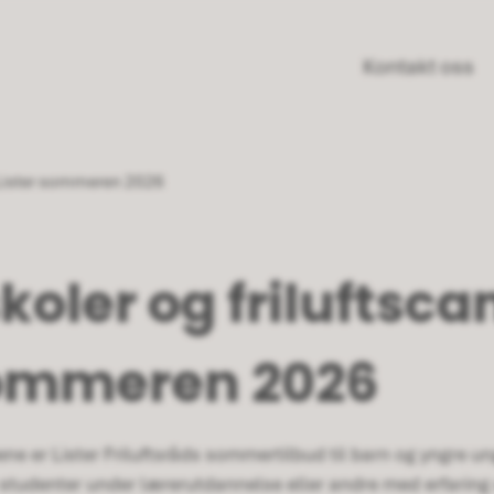
Kontakt oss
i Lister sommeren 2026
skoler og friluftsca
sommeren 2026
ne er Lister Friluftsråds sommertilbud til barn og yngre un
ten studenter under lærerutdannelse eller andre med erfar