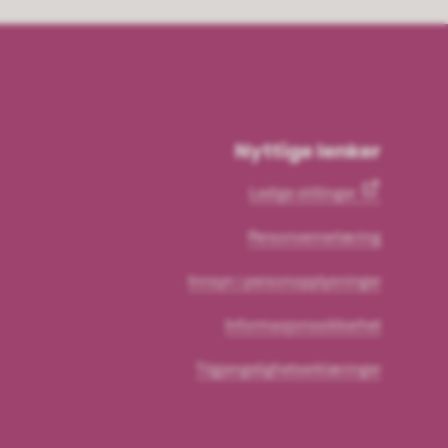
Nyttige lenker
Ledige stillinger
Personvernerlæring
Innsyn i personopplysninger
Informasjonssikkerhet
Tilgjengelighetserklæringer