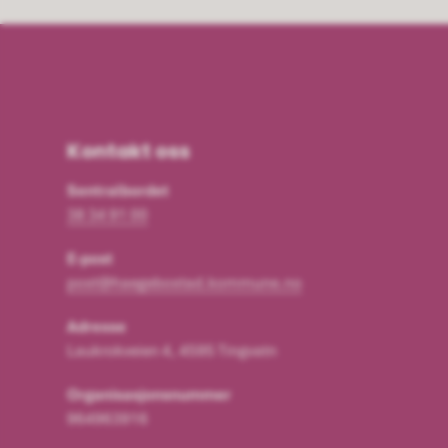
Kontakt oss
Sentralbordet
38 34 91 00
E-post
post@haegebostad.kommune.no
Adresse
Laukrokveien 4, 4595 Tingvatn
Organisasjonsnummer
964963916